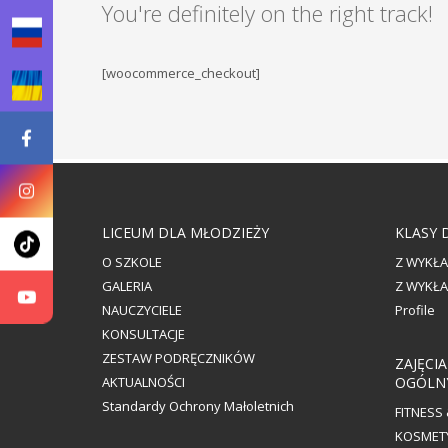
You're definitely on the right track!
[woocommerce_checkout]
LICEUM DLA MŁODZIEŻY
KLASY 
O SZKOLE
Z WYKŁA
GALERIA
Z WYKŁA
NAUCZYCIELE
Profile
KONSULTACJE
ZESTAW PODRĘCZNIKÓW
ZAJĘCI
AKTUALNOŚCI
OGÓLN
Standardy Ochrony Małoletnich
FITNESS
KOSMET