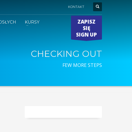
KONTAKT
ZAPISZ
OSŁYCH
KURSY
SIĘ
SIGN UP
CHECKING OUT
FEW MORE STEPS