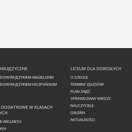
DWUJĘZYCZNE
LICEUM DLA DOROSŁYCH
DOWYM JĘZYKIEM ANGIELSKIM
O SZKOLE
DOWYM JĘZYKIEM HISZPAŃSKIM
TERMINY ZJAZDÓW
PLAN ZAJĘĆ
SPRAWDZIANY WIEDZY
NAUCZYCIELE
A DODATKOWE W KLASACH
YCH
GALERIA
AKTUALNOŚCI
 & WELLNESS
YKA